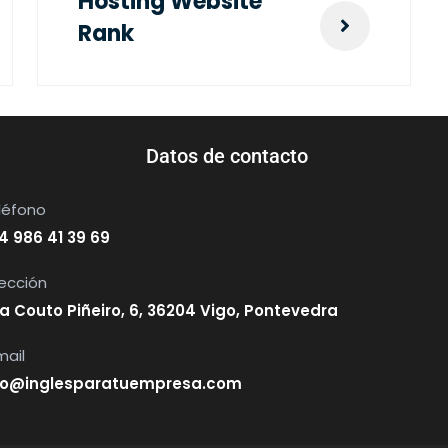
Hosting Website
Rank
Datos de contacto
léfono
4 986 41 39 69
rección
a Couto Piñeiro, 6, 36204 Vigo, Pontevedra
mail
fo@inglesparatuempresa.com