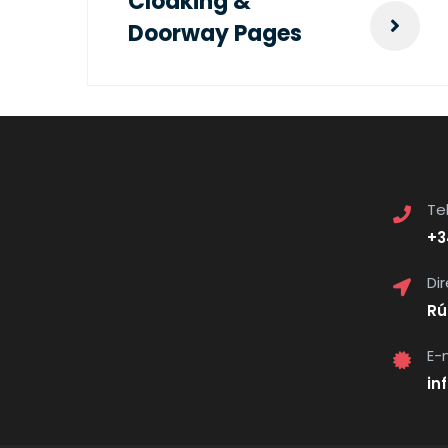
Cloaking &
Doorway Pages
Te
+3
Di
Rú
E-
in